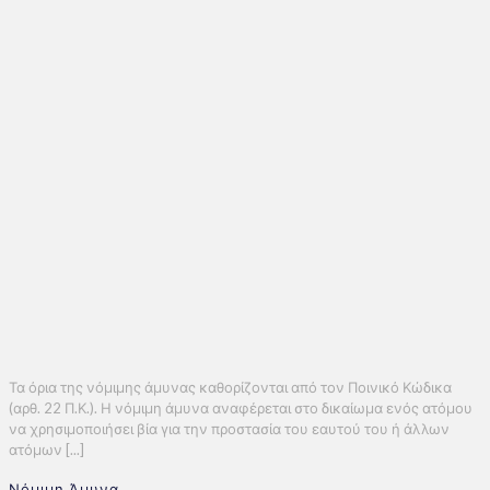
Τα όρια της νόμιμης άμυνας καθορίζονται από τον Ποινικό Κώδικα
(αρθ. 22 Π.Κ.). Η νόμιμη άμυνα αναφέρεται στο δικαίωμα ενός ατόμου
να χρησιμοποιήσει βία για την προστασία του εαυτού του ή άλλων
ατόμων [...]
Νόμιμη Άμυνα