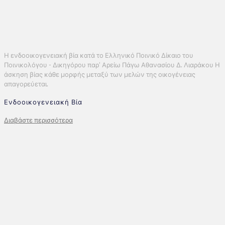
Η ενδοοικογενειακή βία κατά το Ελληνικό Ποινικό Δίκαιο του
Ποινικολόγου - Δικηγόρου παρ’ Αρείω Πάγω Αθανασίου Δ. Λιαράκου Η
άσκηση βίας κάθε μορφής μεταξύ των μελών της οικογένειας
απαγορεύεται.
Ενδοοικογενειακή Βία
Διαβάστε περισσότερα