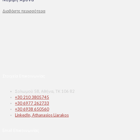
Διαβάστε περισσότερα
Στοιχεία Επικοινωνίας
Σολωμού 58, Αθήνα, ΤΚ 106 82
+30 210 3805745
+30 6977 262733
+30 6938 650560
LinkedIn, Athanasios Liarakos
Email Επικοινωνίας