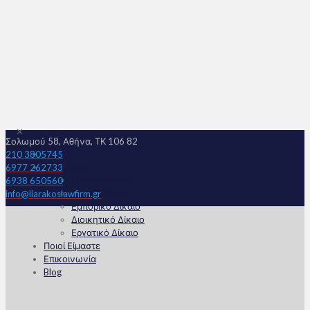
✕
Σολωμού 58, Αθήνα, ΤΚ 106 82
Αρχική
210 3805745
Υπηρεσίες
6977 262733
Ποινικό Δίκαιο
6938 650560
Αστικό Δίκαιο
info@liarakoslawfirm.gr
Εμπορικό Δίκαιο
Διοικητικό Δίκαιο
Εργατικό Δίκαιο
Ποιοί Είμαστε
Επικοινωνία
Blog