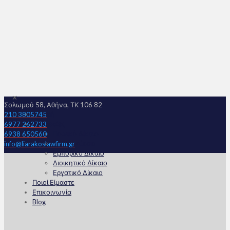
✕
Σολωμού 58, Αθήνα, ΤΚ 106 82
Αρχική
210 3805745
Υπηρεσίες
6977 262733
Ποινικό Δίκαιο
6938 650560
Αστικό Δίκαιο
info@liarakoslawfirm.gr
Εμπορικό Δίκαιο
Διοικητικό Δίκαιο
Εργατικό Δίκαιο
Ποιοί Είμαστε
Επικοινωνία
Blog