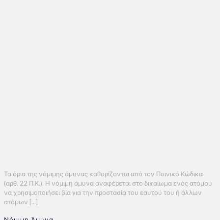
Τα όρια της νόμιμης άμυνας καθορίζονται από τον Ποινικό Κώδικα
(αρθ. 22 Π.Κ.). Η νόμιμη άμυνα αναφέρεται στο δικαίωμα ενός ατόμου
να χρησιμοποιήσει βία για την προστασία του εαυτού του ή άλλων
ατόμων [...]
Νόμιμη Άμυνα