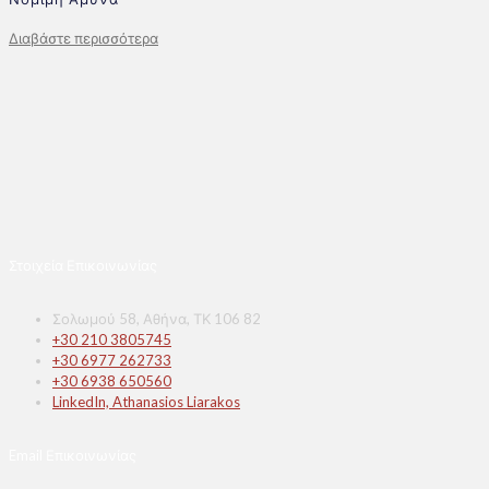
Διαβάστε περισσότερα
Στοιχεία Επικοινωνίας
Σολωμού 58, Αθήνα, ΤΚ 106 82
+30 210 3805745
+30 6977 262733
+30 6938 650560
LinkedIn, Athanasios Liarakos
Email Επικοινωνίας