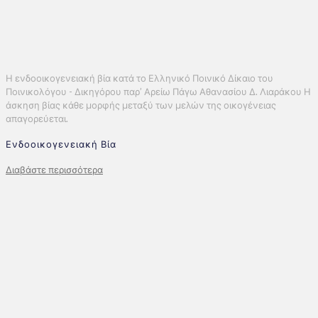
Η ενδοοικογενειακή βία κατά το Ελληνικό Ποινικό Δίκαιο του
Ποινικολόγου - Δικηγόρου παρ’ Αρείω Πάγω Αθανασίου Δ. Λιαράκου Η
άσκηση βίας κάθε μορφής μεταξύ των μελών της οικογένειας
απαγορεύεται.
Ενδοοικογενειακή Βία
Διαβάστε περισσότερα